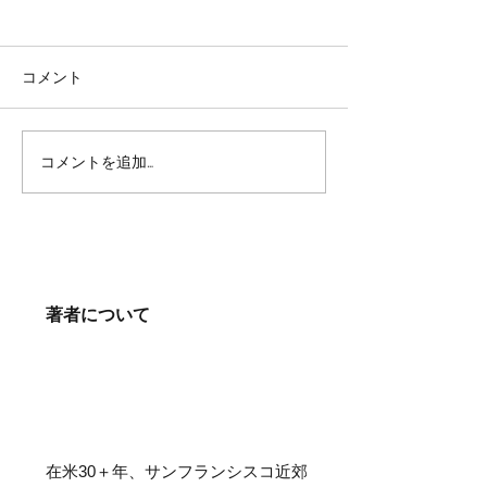
コメント
コメントを追加…
企業成長には、「コミュ
デザインのイノ
ニティ」をターゲットと
ン
することが重要
著者について
在米30＋年、サンフランシスコ近郊