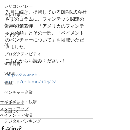
シリコンバレー
先月に続き、提携しているBIP株式会社
モビリティ
さまのコラムに、フィンテック関連の
使えるツール
記事の第②弾、「アメリカのフィンテ
ック分類」とその一部、「ペイメント
アイデア
のベンチャーについて」を掲載いただ
AI
きました。
プロダクティビティ
こちらからお読みください！
企業提携
SDGs
https://www.bi-
p.co.jp/column/10422/
金融
ベンチャー企業
ペイメント・決済
フィンテック
スタートアップ
金融DX
ペイメント・決済
デジタルバンキング