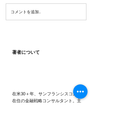
コメントを追加…
極めて無能なリーダーの
コロナを経てま
７つの条件
要な新規事業発
３つ
著者について
在米30＋年、サンフランシスコ近郊
在住の金融戦略コンサルタント。主
に日本の金融業向けに
米国フィンテ
ック事情・フィンテック・ベンチャ
ーを参考とした金融イノベーション
戦略、ベンチャー提携サポートを提