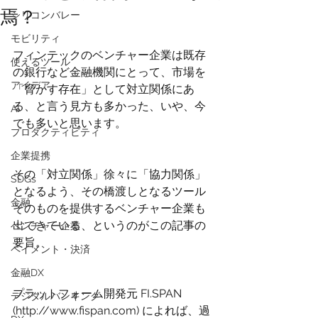
焉？
シリコンバレー
モビリティ
フィンテックのベンチャー企業は既存
使えるツール
の銀行など金融機関にとって、市場を
アイデア
「脅かす存在」として対立関係にあ
る、と言う見方も多かった、いや、今
AI
でも多いと思います。
プロダクティビティ
企業提携
その「対立関係」徐々に「協力関係」
SDGs
となるよう、その橋渡しとなるツール
金融
そのものを提供するベンチャー企業も
出てきている、というのがこの記事の
ベンチャー企業
要旨。
ペイメント・決済
金融DX
プラットフォーム開発元 FI.SPAN  
デジタルバンキング
(http://www.fispan.com) によれば、過