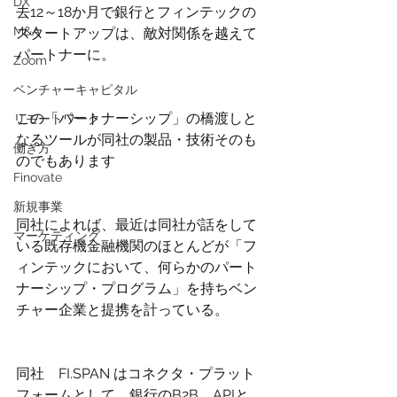
DX
去12～18か月で銀行とフィンテックの
M&A
スタートアップは、敵対関係を越えて
パートナーに。
Zoom
ベンチャーキャピタル
この「パートナーシップ」の橋渡しと
リモートワーク
なるツールが同社の製品・技術そのも
働き方
のでもあります
Finovate
新規事業
同社によれば、最近は同社が話をして
マーケティング
いる既存機金融機関のほとんどが「フ
ィンテックにおいて、何らかのパート
ナーシップ・プログラム」を持ちベン
チャー企業と提携を計っている。
同社　FI.SPAN はコネクタ・プラット
フォームとして、銀行のB2B　APIと、