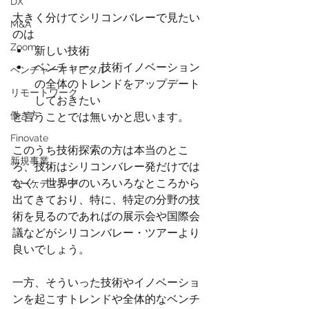
DX
大きく分けてシリコンバレーで見たい
M&A
のは
Zoom
新しい技術
ベンチャー・技術イノベーション
ベンチャーキャピタル
の全体のトレンドをアップデート
リモートワーク
しておきたい
働き方
と言うことでは無いかと思います。
Finovate
このうち技術探索の方は本当のとこ
新規事業
ろ、技術はシリコンバレー発だけでは
なく、世界中のいろいろなところから
マーケティング
出てきており、特に、特定の分野の技
術を見るのであればの展示会や国際会
議などがシリコンバレー・ツアーより
良いでしょう。
一方、そういった技術やイノベーショ
ンを起こすトレンドや全体的なベンチ