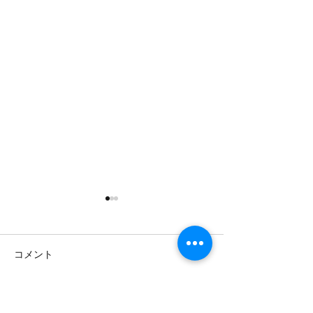
コメント
コメントを追加…
企業成長には、「コミュ
デザインのイノ