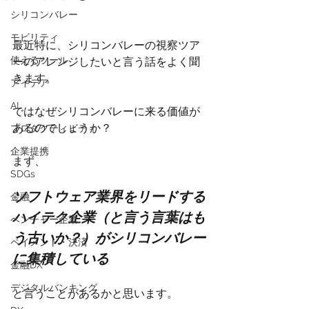
シリコンバレー
モビリティ
最近特に、シリコンバレーの視察ツア
使えるツール
ーのアレンジしたいと言う話をよく聞
きます。
アイデア
AI
ではなぜシリコンバレーに来る価値が
あるのでしょうか？
プロダクティビティ
企業提携
まず、
SDGs
ソフトウェア業界をリードする
金融
ハイテク企業（と言う言葉はも
ベンチャー企業
う古いか？）がシリコンバレー
ペイメント・決済
に集積している
金融DX
デジタルバンキング
と言うことがあるかと思います。