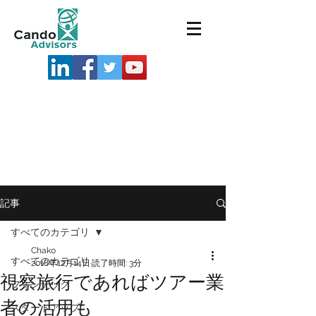
記事
すべてのカテゴリ
Chako
すべてのカテゴリ
2018年12月14日
読了時間: 3分
視察旅行であればツアー業
フィンテック
者の活用も
スタートアップ