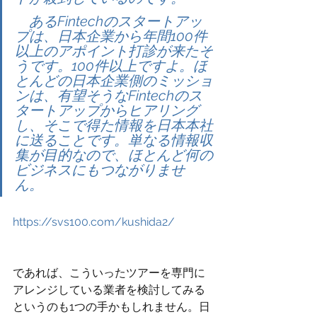
　あるFintechのスタートアッ
プは、日本企業から年間100件
以上のアポイント打診が来たそ
うです。100件以上ですよ。ほ
とんどの日本企業側のミッショ
ンは、有望そうなFintechのス
タートアップからヒアリング
し、そこで得た情報を日本本社
に送ることです。単なる情報収
集が目的なので、ほとんど何の
ビジネスにもつながりませ
ん。 
https://svs100.com/kushida2/
であれば、こういったツアーを専門に
アレンジしている業者を検討してみる
というのも1つの手かもしれません。日