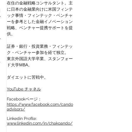
在住の金融戦略コンサルタント。主
に日本の金融業向けに
米国フィンテ
用
ック事情・フィンテック・ベンチャ
グ
ーを参考とした金融イノベーション
戦略、ベンチャー提携サポートを提
供。
ピ
証券・銀行・投資業務・フィンテッ
ク・ベンチャー参加を経て独立。
東京外国語大学卒業、スタンフォー
テ
ド大学MBA。
ダイエットに苦戦中。
YouTube チャネル
Facebookページ：
https://www.facebook.com/cando
advisors/
Linkedin Profile:
www.linkedin.com/in/chakoando/