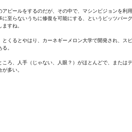
DX
M&A
Zoom
のアピールをするのだが、その中で、マシンビジョンを利
事に至らないうちに修復を可能にする、というピッツバー
しますね。
リモートワーク
働き方
Finovate
、とくるとやはり、カーネギーメロン大学で開発され、ス
ある。
ング
ところ、人手（じゃない、人眼？）がほとんどで、または
合が多い。