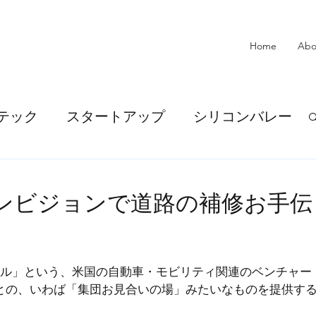
Home
Abo
テック
スタートアップ
シリコンバレー
ール
アイデア
AI
：マシンビジョンで道路の補修お手伝
企業提携
SDGs
金融
シル」という、米国の自動車・モビリティ関連のベンチャー
メント・決済
金融DX
との、いわば「集団お見合いの場」みたいなものを提供す