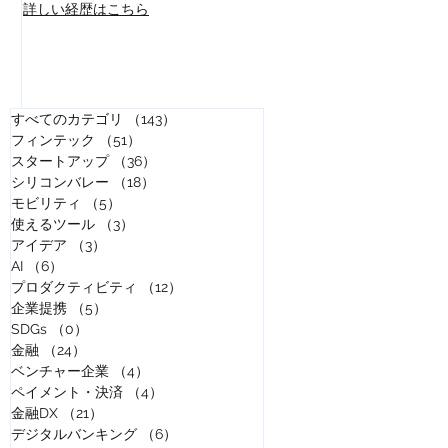
​詳しい経歴はこちら
すべてのカテゴリ
（143）
143件の記事
フィンテック
（51）
51件の記事
スタートアップ
（36）
36件の記事
シリコンバレー
（18）
18件の記事
モビリティ
（5）
5件の記事
使えるツール
（3）
3件の記事
アイデア
（3）
3件の記事
AI
（6）
6件の記事
プロダクティビティ
（12）
12件の記事
企業提携
（5）
5件の記事
SDGs
（0）
0件の記事
金融
（24）
24件の記事
ベンチャー企業
（4）
4件の記事
ペイメント・決済
（4）
4件の記事
金融DX
（21）
21件の記事
デジタルバンキング
（6）
6件の記事