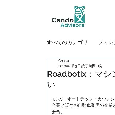
すべてのカテゴリ
フィン
Chako
モビリティ
使えるツ
2018年5月3日
読了時間: 1分
Roadbotix
い
プロダクティビティ
4月の「オートテック・カウン
ベンチャー企業
ペイ
企業と既存の自動車業界の企業
会合。