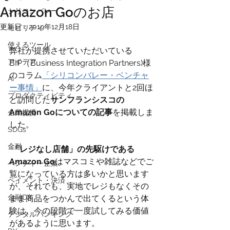
Amazon Goのお店
シリコンバレー
更新日：
2019年12月18日
モビリティ
使えるツール
弊社が提携させていただいている
アイデア
BIP（Business Integration Partners)様
のコラム
「シリコンバレー・ベンチャ
AI
ー事情」
に、今年クライアントと2回ほ
プロダクティビティ
ど訪問した
サンフランシスコの
Amazon Goについての記事
を掲載しま
企業提携
した。
SDGs
金融
 「レジなし店舗」の先駆けである
Amazon Go
はマスコミや雑誌などでご
ベンチャー企業
覧になっている方は多いかと思います
ペイメント・決済
が、それでも、実地でレジもなくその
金融DX
まま商品をつかんで出てくるという体
験は、今の段階で一度試してみる価値
デジタルバンキング
があるように思います。 