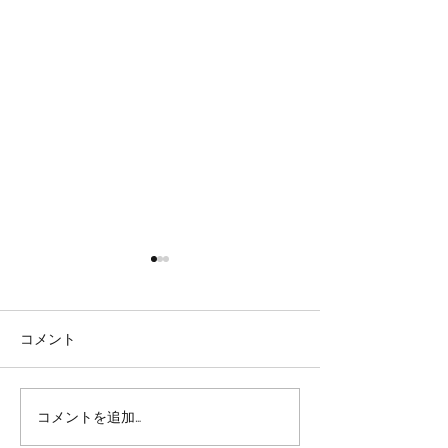
コメント
コメントを追加…
Zillowの不動産投資計算
コロナによって
機能
んだオープンバ