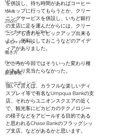
DX
を併設し、待ち時間があればコーヒー
ショップに行ってもらうとか、クリー
M&A
ニングサービスを併設し、いちど銀行
Zoom
の支店に足を運んだからには、クリー
ベンチャーキャピタル
ニングも合わせてピックアップ出来る
よう、便利にしておこうなどのアイデ
リモートワーク
ィアがありました。
働き方
Finovate
ところが今回ではそういった変わり種
があまり見当たらなかった。
新規事業
マーケティング
強いて言えば、カラフルな楽しいディ
スプレイ等で有名なUmpqua Bankの支
店、それからユニオンスクエアの近く
で、観光客にピカピカのテクノロジー
の様子などをアピールする目的である
と思われるChase Bankのフラッグシッ
プ支店、などがあるかと思います。