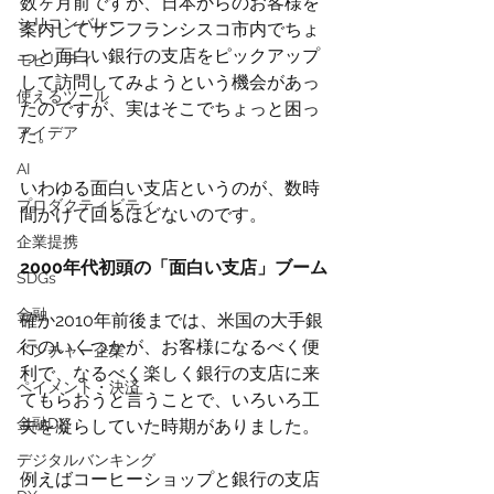
数ヶ月前ですが、日本からのお客様を
シリコンバレー
案内してサンフランシスコ市内でちょ
っと面白い銀行の支店をピックアップ
モビリティ
して訪問してみようという機会があっ
使えるツール
たのですが、実はそこでちょっと困っ
アイデア
た。
AI
いわゆる面白い支店というのが、数時
プロダクティビティ
間かけて回るほどないのです。
企業提携
2000年代初頭の「面白い支店」ブーム
SDGs
金融
確か2010年前後までは、米国の大手銀
行のいくつかが、お客様になるべく便
ベンチャー企業
利で、なるべく楽しく銀行の支店に来
ペイメント・決済
てもらおうと言うことで、いろいろ工
金融DX
夫を凝らしていた時期がありました。
デジタルバンキング
例えばコーヒーショップと銀行の支店