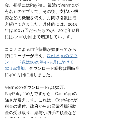
金。初期にはPayPal、最近はVenmoが
有名）のアプリで、その後、支払い･投
資などの機能を備え、月間取引数は増
え続けてきました。具体的には、2015
年は100万回だったものが、2019年12月
には2,400万回まで増加しています。
コロナによる自宅待機が始まってから
特にユーザーが増え、
CashAppのダウ
ンロード数は2020年4～5月にかけて
20.1％増加、
ダウンロード総数は同時期
に400万回に達しました。
Venmoのダウンロードは250万、
PayPalは200万ですから、CashAppの
強さが窺えます。これは、CashAppが
税金の還付、政府からの景気浮揚補助
金の受け取り、給与小切手の預金など