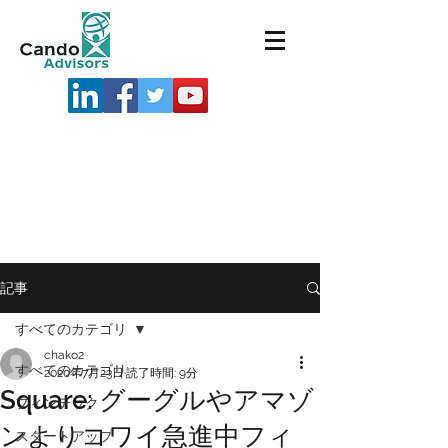
記事
すべてのカテゴリ
chako2
すべてのカテゴリ
2020年7月23日
読了時間: 9分
Square: グーグルやアマゾ
フィンテック
ンよりコワイ急進中フィ
スタートアップ