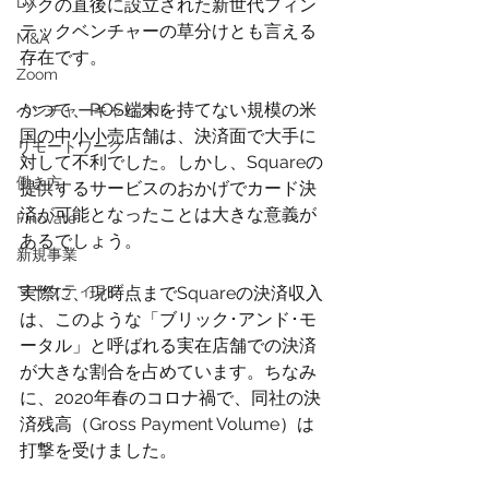
DX
ックの直後に設立された新世代フィン
テックベンチャーの草分けとも言える
M&A
存在です。
Zoom
かつて、POS端末を持てない規模の米
ベンチャーキャピタル
国の中小小売店舗は、決済面で大手に
リモートワーク
対して不利でした。しかし、Squareの
働き方
提供するサービスのおかげでカード決
済が可能となったことは大きな意義が
Finovate
あるでしょう。
新規事業
マーケティング
実際に、現時点までSquareの決済収入
は、このような「ブリック･アンド･モ
ータル」と呼ばれる実在店舗での決済
が大きな割合を占めています。ちなみ
に、2020年春のコロナ禍で、同社の決
済残高（Gross Payment Volume）は
打撃を受けました。