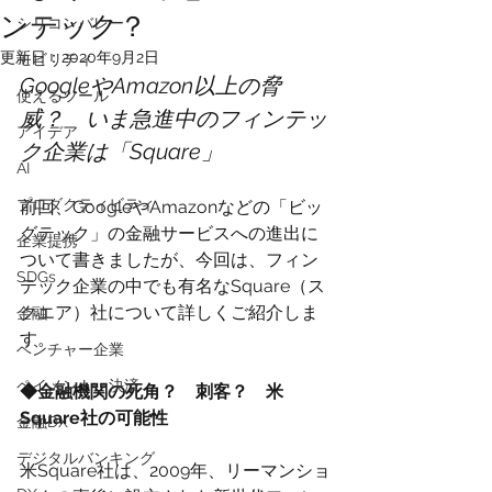
ンテック？
シリコンバレー
更新日：
2020年9月2日
モビリティ
GoogleやAmazon以上の脅
使えるツール
威？　いま急進中のフィンテッ
アイデア
ク企業は「Square」
AI
プロダクティビティ
前回、GoogleやAmazonなどの「ビッ
グテック」の金融サービスへの進出に
企業提携
ついて書きましたが、今回は、フィン
SDGs
テック企業の中でも有名なSquare（ス
クエア）社について詳しくご紹介しま
金融
す。
ベンチャー企業
ペイメント・決済
◆金融機関の死角？　刺客？　米
Square社の可能性
金融DX
デジタルバンキング
米Square社は、2009年、リーマンショ