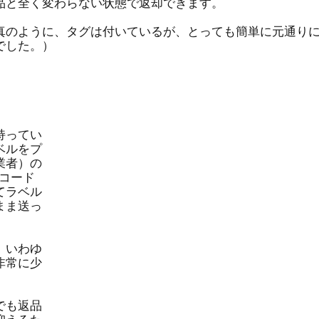
品と全く変わらない状態で返却できます。
真のように、タグは付いているが、とっても簡単に元通り
でした。）
持ってい
ベルをプ
業者）の
コード
てラベル
まま送っ
、いわゆ
非常に少
でも返品