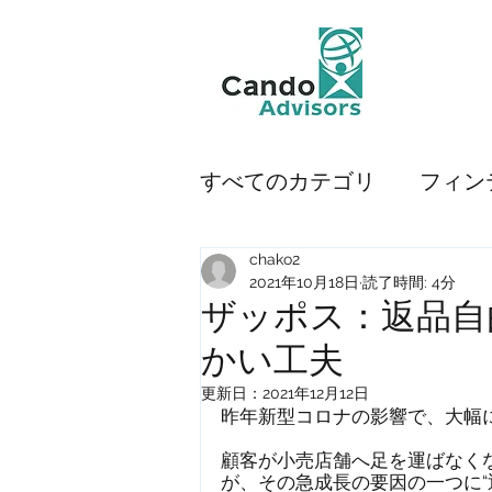
すべてのカテゴリ
フィン
chako2
モビリティ
使えるツ
2021年10月18日
読了時間: 4分
ザッポス：返品自
かい工夫
プロダクティビティ
更新日：
2021年12月12日
昨年新型コロナの影響で、大幅
ベンチャー企業
ペイ
顧客が小売店舗へ足を運ばなく
が、その急成長の要因の一つに“