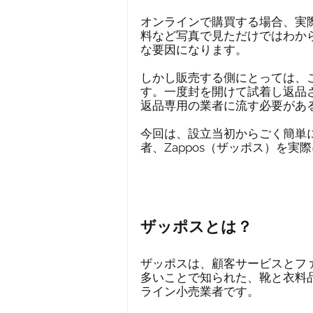
オンラインで購買する場合、実
デジタルバンキング
料など写真で見ただけではわか
な要因になります。
しかし販売する側にとっては、
ベンチャーキャピタル
す。一度封を開けて試着し返品
返品専用の業者に流す必要があ
今回は、設立当初からごく簡単
新規事業
マーケティ
者、Zappos（ザッポス）を
ザッポスとは？
ザッポスは、顧客サービスとフ
多いことで知られた、靴と衣料
ライン小売業者です。