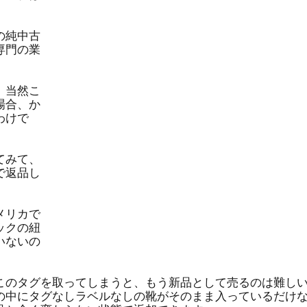
。
の純中古
専門の業
、当然こ
場合、か
わけで
てみて、
で返品し
メリカで
ックの紐
いないの
このタグを取ってしまうと、もう新品として売るのは難し
の中にタグなしラベルなしの靴がそのまま入っているだけ