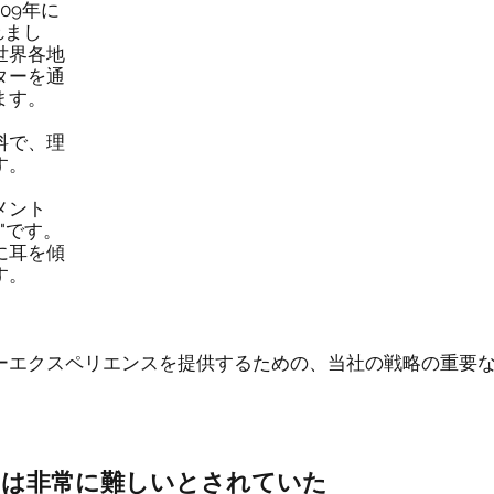
09年に
れまし
世界各地
ターを通
ます。
料で、理
す。
メント
"です。
に耳を傾
す。
ーエクスペリエンスを提供するための、当社の戦略の重要
」は非常に難しいとされていた