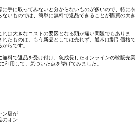
際に手に取ってみないと分からないものが多いので、特に
DX
M&A
Zoom
らないものでは、簡単に無料で返品できることが購買の大
これは大きなコストの要因となる頭が痛い問題でもありま
リモートワーク
働き方
Finovate
されたものは、もう新品としては売れず、通常は割引価格
るからです。
に無料で返品を受け付け、急成長したオンラインの靴販売
ング
実際に利用して、気づいた点を挙げてみました。
ァン層が
品のオン