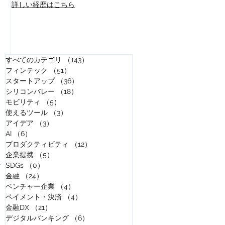
​詳しい経歴はこちら
すべてのカテゴリ
（143）
143件の記事
フィンテック
（51）
51件の記事
スタートアップ
（36）
36件の記事
シリコンバレー
（18）
18件の記事
モビリティ
（5）
5件の記事
使えるツール
（3）
3件の記事
アイデア
（3）
3件の記事
AI
（6）
6件の記事
プロダクティビティ
（12）
12件の記事
企業提携
（5）
5件の記事
な
SDGs
（0）
0件の記事
金融
（24）
24件の記事
ベンチャー企業
（4）
4件の記事
ペイメント・決済
（4）
4件の記事
金融DX
（21）
21件の記事
デジタルバンキング
（6）
6件の記事