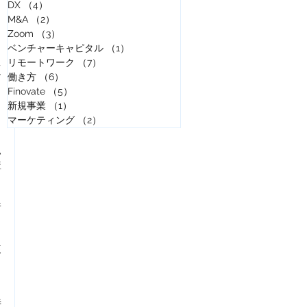
DX
（4）
4件の記事
M&A
（2）
2件の記事
Zoom
（3）
3件の記事
ベンチャーキャピタル
（1）
1件の記事
リモートワーク
（7）
7件の記事
適
働き方
（6）
6件の記事
Finovate
（5）
5件の記事
新規事業
（1）
1件の記事
ス
マーケティング
（2）
2件の記事
い
購
着
履
て
特