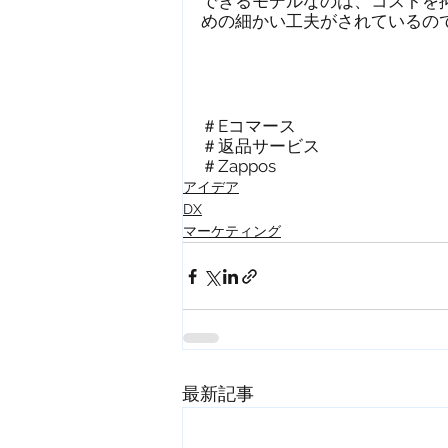
できるモデルなのは、コストを
めの細かい工夫がされているの
＃Eコマース　
＃返品サービス　
＃Zappos
アイデア
DX
マーケティング
最新記事