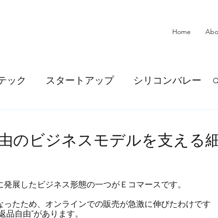
Home
Abo
テック
スタートアップ
シリコンバレー
ール
アイデア
AI
由のビジネスモデルを支える
企業提携
SDGs
金融
に発展したビジネス形態の一つがＥコマースです。
メント・決済
金融DX
なったため、オンラインでの販売が急激に伸びたわけです
返品自由”があります。