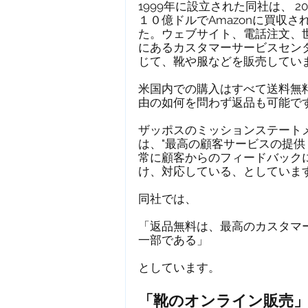
1999年に設立された同社は、 20
１０億ドルでAmazonに買収さ
た。ウェブサイト、電話注文、
にあるカスタマーサービスセン
じて、靴や服などを販売してい
米国内での購入はすべて送料無
由の如何を問わず返品も可能で
ザッポスのミッションステート
は、"最高の顧客サービスの提供 
常に顧客からのフィードバック
け、対応している、としていま
同社では、
「返品無料は、最高のカスタマ
一部である」
としています。
「靴のオンライン販売