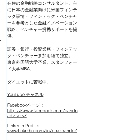
在住の金融戦略コンサルタント。主
衣
に日本の金融業向けに
米国フィンテ
き
ック事情・フィンテック・ベンチャ
ーを参考とした金融イノベーション
戦略、ベンチャー提携サポートを提
供。
で
証券・銀行・投資業務・フィンテッ
ク・ベンチャー参加を経て独立。
業
東京外国語大学卒業、スタンフォー
ド大学MBA。
ダイエットに苦戦中。
YouTube チャネル
Facebookページ：
https://www.facebook.com/cando
advisors/
Linkedin Profile:
www.linkedin.com/in/chakoando/