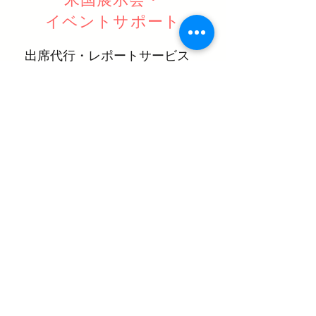
イベントサポート
出席代行・レポートサービス
- 北米イベント参加のための出
張経費と時間を削減
イベント同行・サポート
- イベントの機会を最大限に生
かして頂くために
詳しく見る
ADDRESS
Cando Advisors
2021 Fillmore Street
Ste #1191
San Francisco, CA 94115-2708