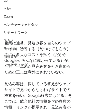
DX
M&A
Zoom
ベンチャーキャピタル
リモートワーク
働き方
企業は通常、見込み客を自らのウェブ
サイトに誘導する（見つけてもらう）
Finovate
のには多大なコストを払う（だから
新規事業
Googleがあんなに儲かっている）が、
マーケティング
一方、一旦来た見込み客を引き留める
ための工夫は意外にされていない。
見込み客は、探している答えがウェブ
サイトで見つからなければサイトでの
検索を諦め、Google検索にもどる。そ
こでは、競合他社の情報を含め多数の
情報・リンクが提示され、見込み客が