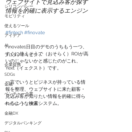
ウェブサイトで見込み客が探す
シリコンバレー
情報を的確に表示するエンジン
モビリティ
使えるツール
#fintech
#finovate
アイデア
AI
Finovate1日目のデモのうちもう一つ、
すぐに使えそうで（おそらく）ROIが高
プロダクティビティ
いのじゃないかと感じたのがこれ、
企業提携
Yext（イェクスト）です。
SDGs
一言でいうとビジネスが持っている情
金融
報を整理、ウェブサイトに来た顧客・
ベンチャー企業
見込み客が知りたい情報を的確に得ら
れるような検索システム。
ペイメント・決済
金融DX
デジタルバンキング