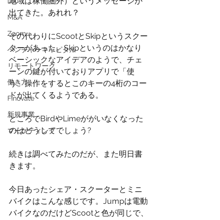
地域は稼働圏外）というメッセージが
DX
出てきた。あれれ？
M&A
Zoom
その代わりにScootとSkipというスクー
ターがあった。Skipというのはかなり
ベンチャーキャピタル
ベーシックなアイデアのようで、チェ
リモートワーク
ーンの鍵が付いておりアプリで「使
働き方
う」操作をするとこのキーの4桁のコー
ドが出てくるようである。
Finovate
新規事業
ところでBirdやLimeががいなくなった
のはどうしてでしょう?
マーケティング
続きは調べてみたのだが、また明日書
きます。
今日あったシェア・スクーターとミニ
バイクはこんな感じです。Jumpは電動
バイクなのだけどScootと色が同じで、