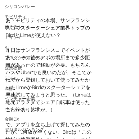
シリコンバレー
モビリティ
あ？モビリティの本場、サンフランシ
使えるツール
スコでスクーターシェア業界トップの
BirdとLimeが使えない？
アイデア
AI
昨日はサンフランシスコでイベントが
あり、その後のアポの場所まで多少距
プロダクティビティ
離があったので移動が必要。もちろん
企業提携
バスやUberでも良いのだが、そこでか
SDGs
ねてから登録しておいて使ってみたか
ったLimeかBirdのスクーターシェアを
金融
早速試してみようと思った。（Limeは
ベンチャー企業
地元アラメダでシェア自転車は使った
ペイメント・決済
ことがありますが。）
金融DX
で、アプリを立ち上げて探してみたの
デジタルバンキング
だが、…何故か全くない。Birdは「この