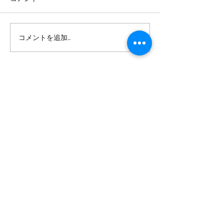
コメントを追加…
企業成長には、「コミュ
デザインのイノ
ニティ」をターゲットと
ン
することが重要
著者について
在米30＋年、サンフランシスコ近郊
在住の金融戦略コンサルタント。主
に日本の金融業向けに
米国フィンテ
ック事情・フィンテック・ベンチャ