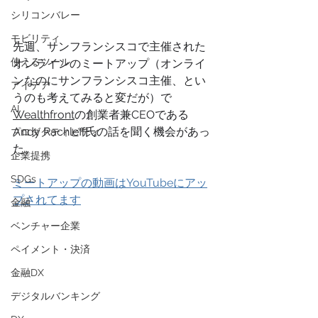
シリコンバレー
モビリティ
先週、サンフランシスコで主催された
使えるツール
オンラインのミートアップ（オンライ
ンなのにサンフランシスコ主催、とい
アイデア
うのも考えてみると変だが）で
AI
Wealthfront
の創業者兼CEOである
Andy Rachleff氏の話を聞く機会があっ
プロダクティビティ
た。
企業提携
SDGs
ミートアップの動画はYouTubeにアッ
プされてます
金融
ベンチャー企業
ペイメント・決済
金融DX
デジタルバンキング