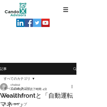
記事
すべてのカテゴリ
chako2
すべてのカテゴリ
2020年9月11日
読了時間: 4分
Wealthfrontと「自動運転
フィンテック
マネー」
スタートアップ