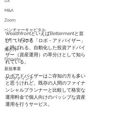
DX
M&A
Zoom
ベンチャーキャピタル
WealthfrontといえばBettermentと並
リモートワーク
び、いわゆる「ロボ・アドバイザー」
と呼ばれる、自動化した投資アドバイ
働き方
ザー（資産運用）の草分けとして知ら
Finovate
れている。
新規事業
ロボアドバイザーはご存知の方も多い
マーケティング
と思うけれど、既存の人間のファイナ
ンシャルプランナーと比較して格安な
運用料金で個人向けのパッシブな資産
運用を行うサービス。