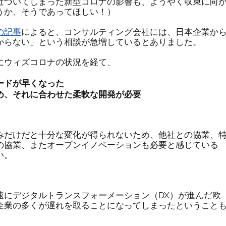
近づいてしまった新型コロナの影響も、ようやく収束に向
うか、そうであってほしい！）
DX
M&A
Zoom
の記事
によると、コンサルティング会社には、日本企業か
からない」という相談が急増しているとありました。
リモートワーク
働き方
Finovate
にウィズコロナの状況を経て、
ードが早くなった
め、それに合わせた柔軟な開発が必要
ング
みだけだと十分な変化が得られないため、他社との協業、
の協業、またオープンイノベーションも必要と感じている
い。
速にデジタルトランスフォーメーション（DX）が進んだ欧
企業の多くが遅れを取ることになってしまったということ