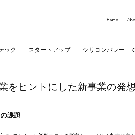
Home
Abo
テック
スタートアップ
シリコンバレー
ール
アイデア
AI
業をヒントにした新事業の発
企業提携
SDGs
金融
への課題
メント・決済
金融DX