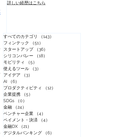
​詳しい経歴はこちら
、
事
すべてのカテゴリ
（143）
143件の記事
フィンテック
（51）
51件の記事
ー
スタートアップ
（36）
36件の記事
ま
シリコンバレー
（18）
18件の記事
モビリティ
（5）
5件の記事
使えるツール
（3）
3件の記事
ー
アイデア
（3）
3件の記事
る
AI
（6）
6件の記事
プロダクティビティ
（12）
12件の記事
企業提携
（5）
5件の記事
SDGs
（0）
0件の記事
金融
（24）
24件の記事
ベンチャー企業
（4）
4件の記事
ペイメント・決済
（4）
4件の記事
金融DX
（21）
21件の記事
デジタルバンキング
（6）
6件の記事
ア