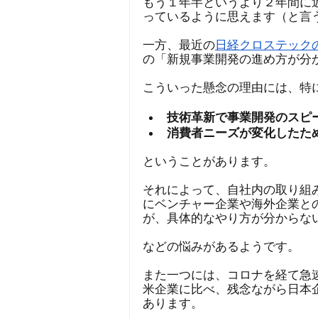
もう１年半というより２年間に
っているように思えます（と言
デジタルバンキング
一方、最近の
日経クロステック
の「新規事業開発の進め方が分
ベンチャーキャピタル
こういった懸念の理由には、特
技術革新で事業開発のスピ
消費者ニーズが変化したた
新規事業
マーケティ
ということがあります。
それによって、自社内の取り組
にベンチャー企業や海外企業と
が、具体的なやり方が分からな
などの悩みがあるようです。
また一つには、コロナを経て急
米企業に比べ、残念ながら日本
あります。