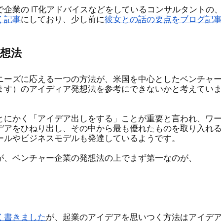
企業の IT化アドバイスなどをしているコンサルタントの
く記事
にしており、少し前に
彼女との話の要点をブログ記
想法
ニーズに応える一つの方法が、米国を中心としたベンチャ
ます）のアイディア発想法を参考にできないかと考えてい
とにかく「アイデア出しをする」ことが重要と言われ、ワ
デアをひねり出し、その中から最も優れたものを取り入れ
ールやビジネスモデルも発達しているようです。
が、ベンチャー企業の発想法の上でまず第一なのが、
」
く書きました
が、起業のアイデアを思いつく方法はアイデ