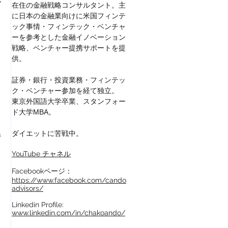
か
在住の金融戦略コンサルタント。主
に日本の金融業向けに
米国フィンテ
ック事情・フィンテック・ベンチャ
ら
ーを参考とした金融イノベーション
戦略、ベンチャー提携サポートを提
供。
証券・銀行・投資業務・フィンテッ
ク・ベンチャー参加を経て独立。
東京外国語大学卒業、スタンフォー
ド大学MBA。
ダイエットに苦戦中。
特
YouTube チャネル
Facebookページ：
https://www.facebook.com/cando
advisors/
Linkedin Profile:
も
www.linkedin.com/in/chakoando/