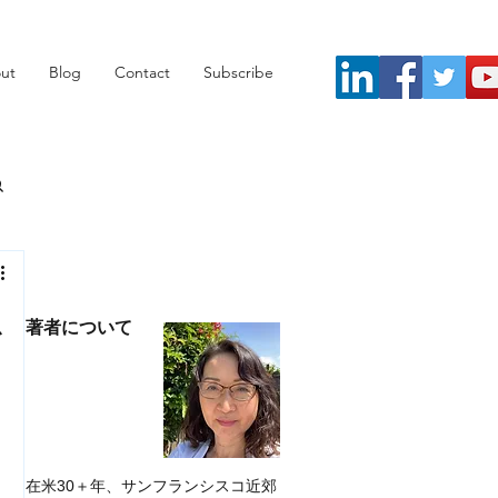
ut
Blog
Contact
Subscribe
想
著者について
在米30＋年、サンフランシスコ近郊