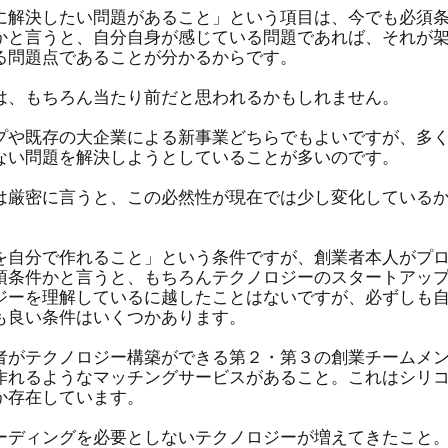
に解決したい問題があること」という項目は、今でも必須
かと言うと、自分自身が感じている問題であれば、それが
る問題点であることが分かるからです。
は、もちろん当たり前だと思われるかもしれません。
プや既存の大企業による新事業どちらでもよいですが、多
ない問題を解決しようとしていることが多いのです。
は厳密に言うと、この必然性が現在では少し変化している
を自分で作れること」という条件ですが、創業者本人がプ
須条件かと言うと、もちろんテクノロジーのスタートアッ
ジーを理解しているに越したことはないですが、必ずしも
も良い条件はいくつかあります。
者がテクノロジー構築ができる第２・第３の創業チームメ
作れるようなマッチングサービスがあること。これはシリ
か存在しています。
ーディングを必要としないテクノロジーが増えてきたこと