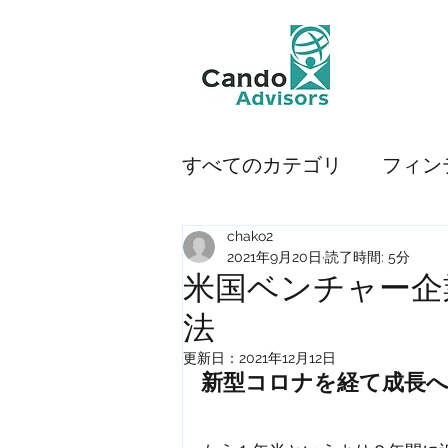
すべてのカテゴリ
フィン
chako2
モビリティ
使えるツ
2021年9月20日
読了時間: 5分
米国ベンチャー企
法
プロダクティビティ
更新日：
2021年12月12日
新型コロナを経て成長
ベンチャー企業
ペイ